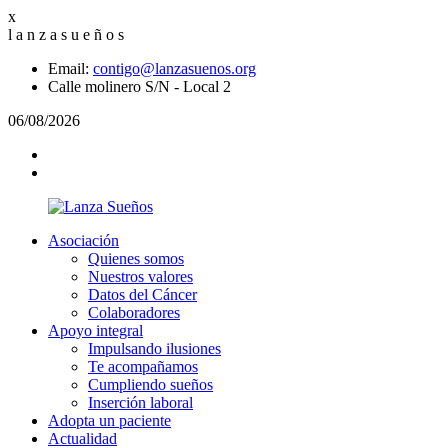
x
l
a
n
z
a
s
u
e
ñ
o
s
Email:
contigo@lanzasuenos.org
Calle molinero S/N - Local 2
06/08/2026
Asociación
Quienes somos
Nuestros valores
Datos del Cáncer
Colaboradores
Apoyo integral
Impulsando ilusiones
Te acompañamos
Cumpliendo sueños
Inserción laboral
Adopta un paciente
Actualidad