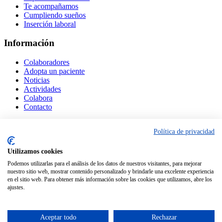
Te acompañamos
Cumpliendo sueños
Inserción laboral
Información
Colaboradores
Adopta un paciente
Noticias
Actividades
Colabora
Contacto
Contactar
Política de privacidad
• Calle molinero S/N - Local 2
Utilizamos cookies
Polígono industrial Herencia (Ciudad Real)
•
613 874 371
Podemos utilizarlas para el análisis de los datos de nuestros visitantes, para mejorar
•
contigo@lanzasuenos.org
nuestro sitio web, mostrar contenido personalizado y brindarle una excelente experiencia
en el sitio web. Para obtener más información sobre las cookies que utilizamos, abre los
ajustes.
Aceptar todo
Rechazar