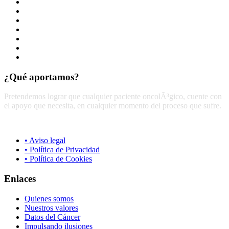
Empatía
Solidaridad
Amor
Responsabilidad
Compromiso
Humanización
Unión
¿Qué aportamos?
Pretendemos lograr que cualquier paciente oncolÃ³gico, cuente con
el apoyo que necesita, en cualquier momento del proceso que sufre.
• Aviso legal
• Política de Privacidad
• Política de Cookies
Enlaces
Quienes somos
Nuestros valores
Datos del Cáncer
Impulsando ilusiones