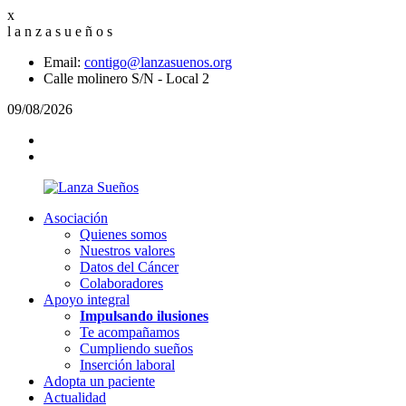
x
l
a
n
z
a
s
u
e
ñ
o
s
Email:
contigo@lanzasuenos.org
Calle molinero S/N - Local 2
09/08/2026
Asociación
Quienes somos
Nuestros valores
Datos del Cáncer
Colaboradores
Apoyo integral
Impulsando ilusiones
Te acompañamos
Cumpliendo sueños
Inserción laboral
Adopta un paciente
Actualidad