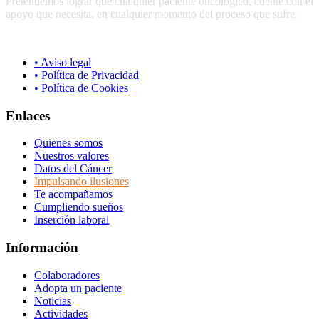
Pretendemos lograr que cualquier paciente oncológico, cuente con el
apoyo que necesita, en cualquier momento del proceso que sufre.
• Aviso legal
• Política de Privacidad
• Política de Cookies
Enlaces
Quienes somos
Nuestros valores
Datos del Cáncer
Impulsando ilusiones
Te acompañamos
Cumpliendo sueños
Inserción laboral
Información
Colaboradores
Adopta un paciente
Noticias
Actividades