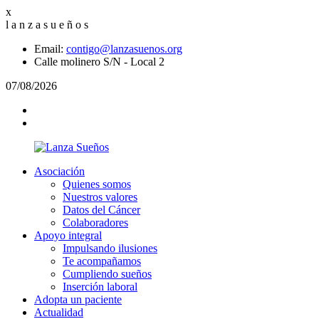
x
l
a
n
z
a
s
u
e
ñ
o
s
Email:
contigo@lanzasuenos.org
Calle molinero S/N - Local 2
07/08/2026
Asociación
Quienes somos
Nuestros valores
Datos del Cáncer
Colaboradores
Apoyo integral
Impulsando ilusiones
Te acompañamos
Cumpliendo sueños
Inserción laboral
Adopta un paciente
Actualidad