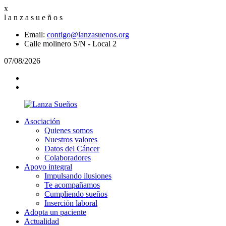
x
l
a
n
z
a
s
u
e
ñ
o
s
Email:
contigo@lanzasuenos.org
Calle molinero S/N - Local 2
07/08/2026
Asociación
Quienes somos
Nuestros valores
Datos del Cáncer
Colaboradores
Apoyo integral
Impulsando ilusiones
Te acompañamos
Cumpliendo sueños
Inserción laboral
Adopta un paciente
Actualidad