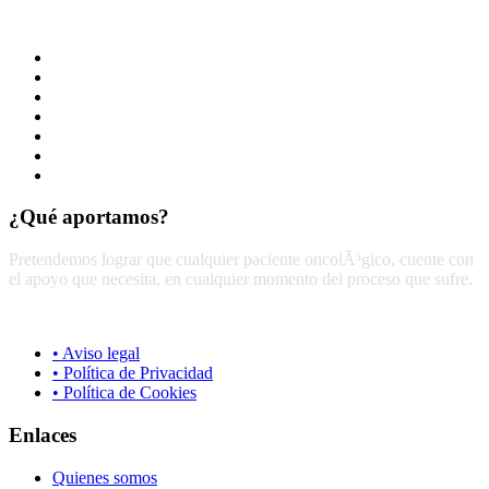
Empatía
Solidaridad
Amor
Responsabilidad
Compromiso
Humanización
Unión
¿Qué aportamos?
Pretendemos lograr que cualquier paciente oncolÃ³gico, cuente con
el apoyo que necesita, en cualquier momento del proceso que sufre.
• Aviso legal
• Política de Privacidad
• Política de Cookies
Enlaces
Quienes somos