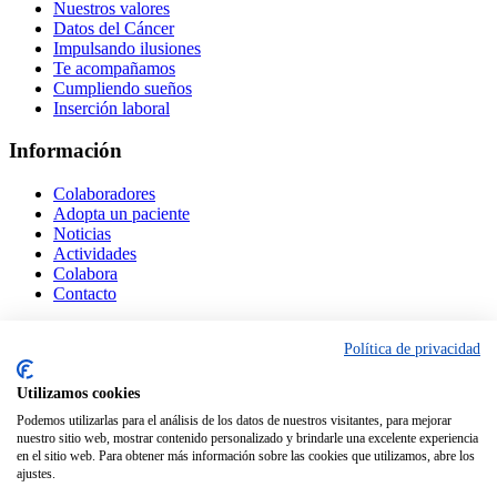
Nuestros valores
Datos del Cáncer
Impulsando ilusiones
Te acompañamos
Cumpliendo sueños
Inserción laboral
Información
Colaboradores
Adopta un paciente
Noticias
Actividades
Colabora
Contacto
Contactar
Política de privacidad
• Calle molinero S/N - Local 2
Utilizamos cookies
Polígono industrial Herencia (Ciudad Real)
•
613 874 371
Podemos utilizarlas para el análisis de los datos de nuestros visitantes, para mejorar
•
contigo@lanzasuenos.org
nuestro sitio web, mostrar contenido personalizado y brindarle una excelente experiencia
en el sitio web. Para obtener más información sobre las cookies que utilizamos, abre los
ajustes.